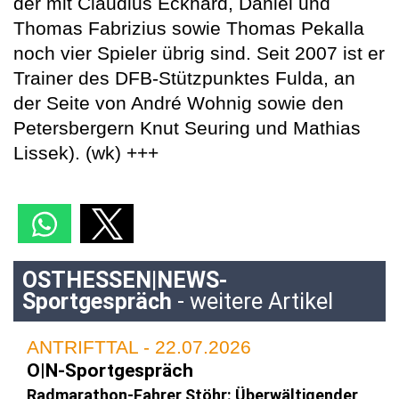
der mit Claudius Eckhard, Daniel und
Thomas Fabrizius sowie Thomas Pekalla
noch vier Spieler übrig sind. Seit 2007 ist er
Trainer des DFB-Stützpunktes Fulda, an
der Seite von André Wohnig sowie den
Petersbergern Knut Seuring und Mathias
Lissek). (wk) +++
OSTHESSEN|NEWS-
Sportgespräch
- weitere Artikel
ANTRIFTTAL - 22.07.2026
O|N-Sportgespräch
Radmarathon-Fahrer Stöhr: Überwältigender