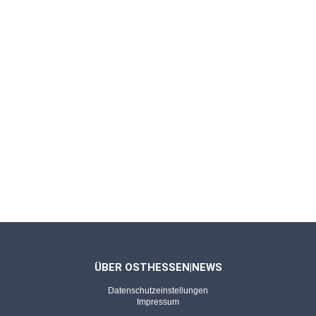
Rhön
Tim Gensichen (18) zerschießt mit
Schweinfurt die U19-Bayernliga
NEUHOF - 27.04.2026
Kleiner Verein - Großes Turnier
"Wie eine kleine WM" - JSG Südring fährt mit
großen Träumen nach Stuttgart
FULDA - 24.04.2026
SGB-Coach im Sportgespräch
Zwischen Verantwortung und Leidenschaft:
Cimen über das Trainerdasein
ÜBER OSTHESSEN|NEWS
Datenschutzeinstellungen
Impressum