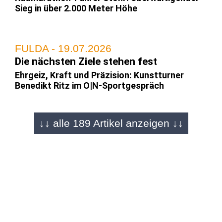
Sieg in über 2.000 Meter Höhe
FULDA - 19.07.2026
Die nächsten Ziele stehen fest
Ehrgeiz, Kraft und Präzision: Kunstturner
Benedikt Ritz im O|N-Sportgespräch
↓↓ alle 189 Artikel anzeigen ↓↓
FULDA - 29.06.2026
Er stürzt sich meterhohe Berge herunter
Mountain-Bike-Downhill Talent Max Becker
(19) im Sportgespräch
REGION - 01.06.2026
Bayerns bester Stürmer kommt aus der