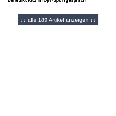
Benedikt Ritz im O|N-Sportgespräch
↓↓ alle 189 Artikel anzeigen ↓↓
FULDA - 29.06.2026
Er stürzt sich meterhohe Berge herunter
Mountain-Bike-Downhill Talent Max Becker
(19) im Sportgespräch
REGION - 01.06.2026
Bayerns bester Stürmer kommt aus der
Rhön
Tim Gensichen (18) zerschießt mit
Schweinfurt die U19-Bayernliga
NEUHOF - 27.04.2026
Kleiner Verein - Großes Turnier