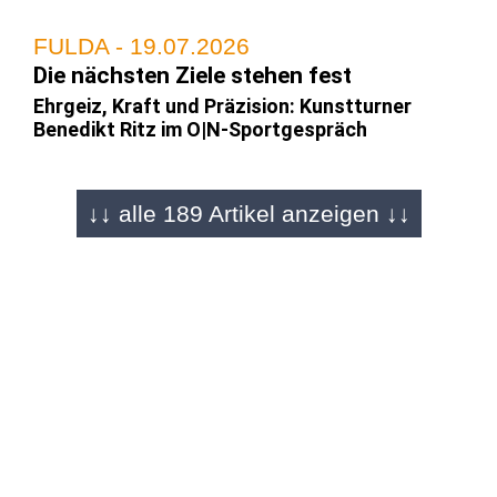
FULDA - 19.07.2026
Die nächsten Ziele stehen fest
Ehrgeiz, Kraft und Präzision: Kunstturner
Benedikt Ritz im O|N-Sportgespräch
↓↓ alle 189 Artikel anzeigen ↓↓
FULDA - 29.06.2026
Er stürzt sich meterhohe Berge herunter
Mountain-Bike-Downhill Talent Max Becker
(19) im Sportgespräch
REGION - 01.06.2026
Bayerns bester Stürmer kommt aus der
Rhön
Tim Gensichen (18) zerschießt mit