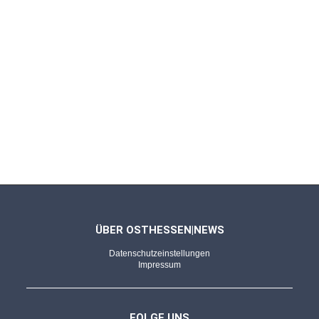
Schweinfurt die U19-Bayernliga
NEUHOF - 27.04.2026
Kleiner Verein - Großes Turnier
"Wie eine kleine WM" - JSG Südring fährt mit
großen Träumen nach Stuttgart
FULDA - 24.04.2026
SGB-Coach im Sportgespräch
Zwischen Verantwortung und Leidenschaft:
Cimen über das Trainerdasein
ÜBER OSTHESSEN|NEWS
Datenschutzeinstellungen
Impressum
FULDA - 13.04.2026
Daniyel Cimen im Sportgespräch
FOLGE UNS