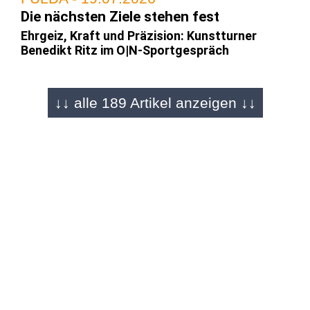
Die nächsten Ziele stehen fest
Ehrgeiz, Kraft und Präzision: Kunstturner
Benedikt Ritz im O|N-Sportgespräch
↓↓ alle 189 Artikel anzeigen ↓↓
FULDA - 29.06.2026
Er stürzt sich meterhohe Berge herunter
Mountain-Bike-Downhill Talent Max Becker
(19) im Sportgespräch
REGION - 01.06.2026
Bayerns bester Stürmer kommt aus der
Rhön
Tim Gensichen (18) zerschießt mit
Schweinfurt die U19-Bayernliga