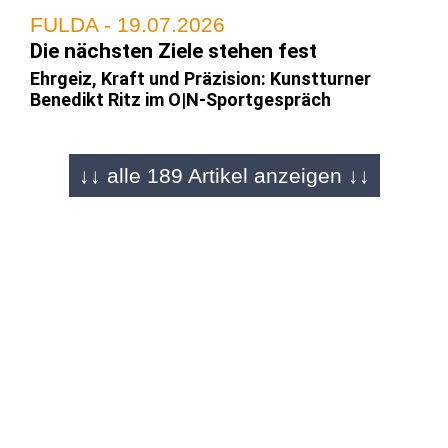
FULDA - 19.07.2026
Die nächsten Ziele stehen fest
Ehrgeiz, Kraft und Präzision: Kunstturner
Benedikt Ritz im O|N-Sportgespräch
↓↓ alle 189 Artikel anzeigen ↓↓
FULDA - 29.06.2026
Er stürzt sich meterhohe Berge herunter
Mountain-Bike-Downhill Talent Max Becker
(19) im Sportgespräch
REGION - 01.06.2026
Bayerns bester Stürmer kommt aus der
Rhön
Tim Gensichen (18) zerschießt mit
Schweinfurt die U19-Bayernliga