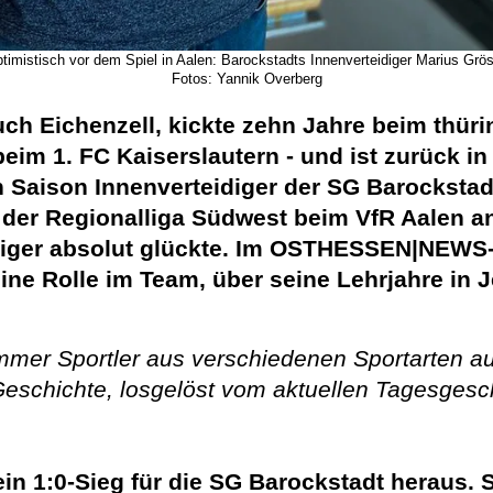
timistisch vor dem Spiel in Aalen: Barockstadts Innenverteidiger Marius Grö
Fotos: Yannik Overberg
ch Eichenzell, kickte zehn Jahre beim thüri
im 1. FC Kaiserslautern - und ist zurück in
ten Saison Innenverteidiger der SG Barocksta
 der Regionalliga Südwest beim VfR Aalen a
iger absolut glückte. Im OSTHESSEN|NEWS-
ine Rolle im Team, über seine Lehrjahre in J
immer Sportler aus verschiedenen Sportarten 
Geschichte, losgelöst vom aktuellen Tagesgesch
n 1:0-Sieg für die SG Barockstadt heraus. Se