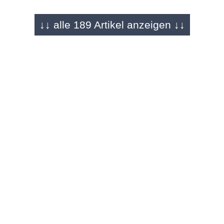
↓↓ alle 189 Artikel anzeigen ↓↓
FULDA - 29.06.2026
Er stürzt sich meterhohe Berge herunter
Mountain-Bike-Downhill Talent Max Becker
(19) im Sportgespräch
REGION - 01.06.2026
Bayerns bester Stürmer kommt aus der
Rhön
Tim Gensichen (18) zerschießt mit
Schweinfurt die U19-Bayernliga
NEUHOF - 27.04.2026
Kleiner Verein - Großes Turnier
"Wie eine kleine WM" - JSG Südring fährt mit