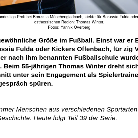
undesliga-Profi bei Borussia Mönchengladbach, kickte für Borussia Fulda oder
osthessischen Region: Thomas Winter.
Fotos: Yannik Overberg
 gewöhnliche Größe im Fußball. Einst war er 
ssia Fulda oder Kickers Offenbach, für zig 
der nach ihm benannten Fußballschule wurd
Beim 55-jährigen Thomas Winter dreht sich 
hnitt unter sein Engagement als Spielertrain
espräch spüren.
immer Menschen aus verschiedenen Sportarten
eschichte. Heute folgt Teil 39 der Serie.