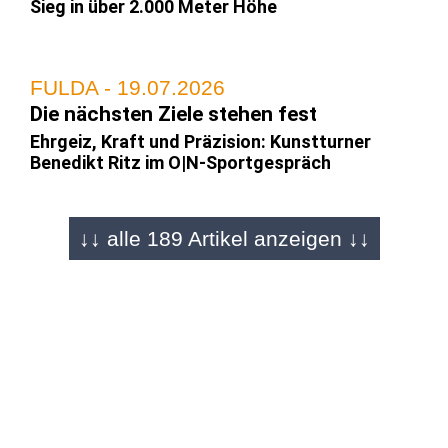
Sieg in über 2.000 Meter Höhe
FULDA - 19.07.2026
Die nächsten Ziele stehen fest
Ehrgeiz, Kraft und Präzision: Kunstturner
Benedikt Ritz im O|N-Sportgespräch
↓↓ alle 189 Artikel anzeigen ↓↓
FULDA - 29.06.2026
Er stürzt sich meterhohe Berge herunter
Mountain-Bike-Downhill Talent Max Becker
(19) im Sportgespräch
REGION - 01.06.2026
Bayerns bester Stürmer kommt aus der