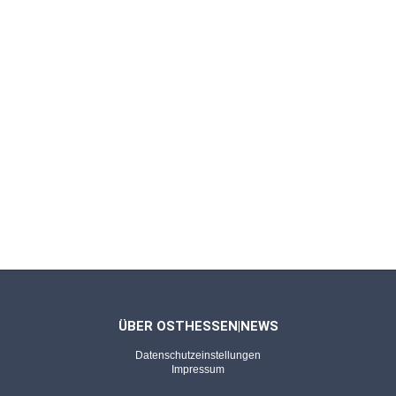
Rhön
Tim Gensichen (18) zerschießt mit
Schweinfurt die U19-Bayernliga
NEUHOF - 27.04.2026
Kleiner Verein - Großes Turnier
"Wie eine kleine WM" - JSG Südring fährt mit
großen Träumen nach Stuttgart
FULDA - 24.04.2026
SGB-Coach im Sportgespräch
Zwischen Verantwortung und Leidenschaft:
Cimen über das Trainerdasein
ÜBER OSTHESSEN|NEWS
Datenschutzeinstellungen
Impressum
FULDA - 13.04.2026