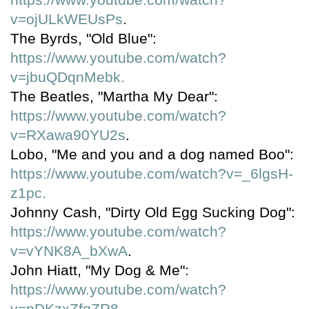
v=ojULkWEUsPs
.
The Byrds, "Old Blue":
https://www.youtube.com/watch?
v=jbuQDqnMebk.
The Beatles, "Martha My Dear":
https://www.youtube.com/watch?
v=RXawa90YU2s
.
Lobo, "Me and you and a dog named Boo":
https://www.youtube.com/watch?v=_6lgsH-
z1pc.
Johnny Cash, "Dirty Old Egg Sucking Dog":
https://www.youtube.com/watch?
v=vYNK8A_bXwA
.
John Hiatt, "My Dog & Me":
https://www.youtube.com/watch?
v=nDKzxZfqZR8
.