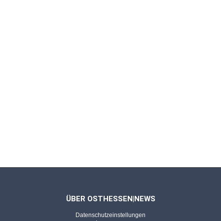
Lasst doch den Sonntag in Ruhe -
Bemerkungen von Rainer M. Gefeller
REGION - 10.07.2026
Echt jetzt! (117)
Babys, ihr fehlt uns! - Bemerkungen von Rainer
M. Gefeller
REGION - 03.07.2026
Echt jetzt! (116)
Wenn ich König von Deutschland wär' -
Bemerkungen von Rainer M. Gefeller
ÜBER OSTHESSEN|NEWS
REGION - 26.06.2026
Datenschutzeinstellungen