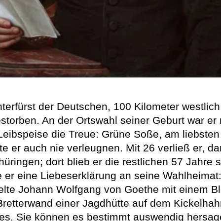
hterfürst der Deutschen, 100 Kilometer westlich
storben. An der Ortswahl seiner Geburt war er n
Leibspeise die Treue: Grüne Soße, am liebsten
e er auch nie verleugnen. Mit 26 verließ er, da
ingen; dort blieb er die restlichen 57 Jahre 
 er eine Liebeserklärung an seine Wahlheimat: 
elte Johann Wolfgang von Goethe mit einem Blei
Bretterwand einer Jagdhütte auf dem Kickelhahn
es. Sie können es bestimmt auswendig hersag