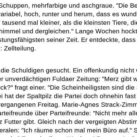
n Schuppen, mehrfarbige und aschgraue. "Die 
variabel, hoch, runter und herum, dass es wund
tausend mal kleiner, als die kleinsten Tiere, d
chimmel und dergleichen." Lange Wochen hoc
stungsfähigsten seiner Zeit. Er entdeckte, das
 Zellteilung.
ie Schuldigen gesucht. Ein offenkundig nicht 
 unverdächtigen Fuldaer Zeitung: "Merz gibt w
ck?" fragt einer. "Die Scheinheiligsten sind di
i hat der Spaltpilz die Partei doch ohnehin fa
ergangenen Freitag. Marie-Agnes Strack-Zimme
arteifreunde über Parteifreunde: "Nicht mehr al
lz Futter gibt. Gleich nach der vergeigten Ab
beralen: "Ich räume schon mal mein Büro auf." S