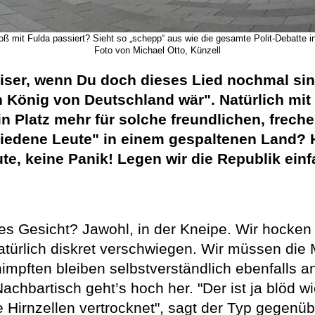
oß mit Fulda passiert? Sieht so „schepp“ aus wie die gesamte Polit-Debatte 
Foto von Michael Otto, Künzell
iser, wenn Du doch dieses Lied nochmal si
 König von Deutschland wär". Natürlich mit
in Platz mehr für solche freundlichen, frech
hiedene Leute" in einem gespaltenen Land? Ha
te, keine Panik! Legen wir die Republik ein
es Gesicht? Jawohl, in der Kneipe. Wir hocken 
türlich diskret verschwiegen. Wir müssen die 
impften bleiben selbstverständlich ebenfalls a
achbartisch geht’s hoch her. "Der ist ja blöd wi
 Hirnzellen vertrocknet", sagt der Typ gegenübe