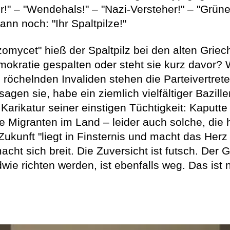
r!" – "Wendehals!" – "Nazi-Versteher!" – "Grüner
ann noch: "Ihr Spaltpilze!"
zomycet" hieß der Spaltpilz bei den alten Grie
okratie gespalten oder steht sie kurz davor? 
öchelnden Invaliden stehen die Parteivertrete
agen sie, habe ein ziemlich vielfältiger Bazill
e Karikatur seiner einstigen Tüchtigkeit: Kaput
e Migranten im Land – leider auch solche, die 
Zukunft "liegt in Finsternis und macht das Herz
acht sich breit. Die Zuversicht ist futsch. Der
dwie richten werden, ist ebenfalls weg. Das ist