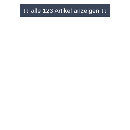
REGION - 25.07.2026
↓↓ alle 123 Artikel anzeigen ↓↓
Echt jetzt! (119)
Macht die Fliege! - Bemerkungen von Rainer M.
Gefeller
REGION - 17.07.2026
Echt jetzt! (118)
Lasst doch den Sonntag in Ruhe -
Bemerkungen von Rainer M. Gefeller
REGION - 10.07.2026
Echt jetzt! (117)
Babys, ihr fehlt uns! - Bemerkungen von Rainer
M. Gefeller