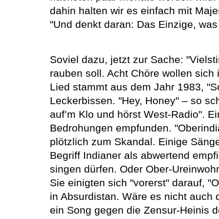
dahin halten wir es einfach mit Maje
"Und denkt daran: Das Einzige, was w
Soviel dazu, jetzt zur Sache: "Viels
rauben soll. Acht Chöre wollen sich
Lied stammt aus dem Jahr 1983, "S
Leckerbissen. "Hey, Honey" – so sch
auf’m Klo und hörst West-Radio". Ei
Bedrohungen empfunden. "Oberindia
plötzlich zum Skandal. Einige Sänger
Begriff Indianer als abwertend emp
singen dürfen. Oder Ober-Ureinwohner
Sie einigten sich "vorerst" darauf, 
in Absurdistan. Wäre es nicht auch
ein Song gegen die Zensur-Heinis d