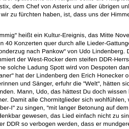
stix, dem Chef von Asterix und aller übrigen un
ir zu fürchten haben, ist, dass uns der Himmel 
timmig" heißt ein Kultur-Ereignis, das Mitte N
 in 40 Konzerten quer durch alle Lieder-Gattu
onderzug nach Pankow" von Udo Lindenberg. De
miert der West-Rocker dem steifen DDR-Herrsch
ne solche Ladung Spott wird von Despoten dama
ner" hat der Lindenberg den Erich Honecker o
innen und Sänger, erfuhr die "Welt", hätten sich
finden. Mann, Udo, das hättest Du doch wissen
. Damit alle Chormitglieder sich wohlfühlen, wi
"Ober-I" zu singen, "mit langer Betonung auf dem
 denkbar gewesen, das Lied einfach nicht zu si
er DDR so verbogen werden, dass er mundgerec