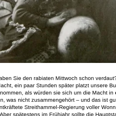
n Sie den rabiaten Mittwoch schon verdaut? Er
cht, ein paar Stunden später platzt unsere Bu
enommen, als würden sie sich um die Macht in
en, was nicht zusammengehört – und das ist gu
tkräftete Streithammel-Regierung voller Wonne
ber spätestens im Frühjahr sollte die Hauptsta