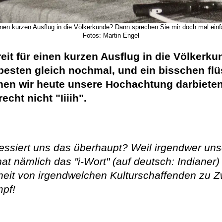
einen kurzen Ausflug in die Völkerkunde? Dann sprechen Sie mir doch mal einfa
Fotos: Martin Engel
reit für einen kurzen Ausflug in die Völker
 besten gleich nochmal, und ein bisschen flü
enen wir heute unsere Hochachtung darbieten
cht nicht "Iiiih".
essiert uns das überhaupt? Weil irgendwer un
hat nämlich das "i-Wort" (auf deutsch: Indianer
heit von irgendwelchen Kulturschaffenden zu Zw
mpf!