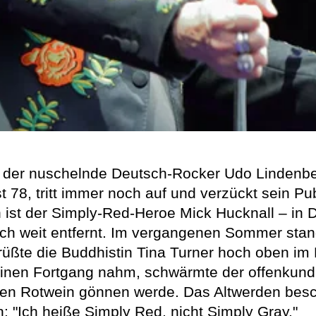
ch der nuschelnde Deutsch-Rocker Udo Lindenb
st 78, tritt immer noch auf und verzückt sein 
 ist der Simply-Red-Heroe Mick Hucknall – in 
 noch weit entfernt. Im vergangenen Sommer st
üßte die Buddhistin Tina Turner hoch oben im
einen Fortgang nahm, schwärmte der offenkundi
ten Rotwein gönnen werde. Das Altwerden beschäf
h: "Ich heiße Simply Red, nicht Simply Gray."