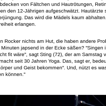
decken von Fältchen und Hautrötungen, Retin
n den 12-Jährigen aufgeschwätzt. Hautärzte s
erjüngung. Das wird die Mädels kaum abhalten.
eiheit erlangen.
n Rocker nichts am Hut, die haben andere Probl
 Minuten japsend in der Ecke säßen? "Singen is
ht fit wäre", sagt Sting (72), der am Samstag 
cht seit 30 Jahren Yoga. Das, sagt er, bedeute
r Körper und Geist bekommen". Und, nützt es wa
en können."