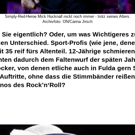
Simply-Red-Heroe Mick Hucknall rockt noch immer - trotz seines Alters.
Archivfoto: ON/Carina Jirsch
d Sie eigentlich? Oder, um was Wichtigeres zu
en Unterschied. Sport-Profis (wie jene, den
 35 reif fürs Altenteil. 12-Jährige schmiere
önnten dadurch dem Faltenwurf der späten Ja
ocker, von denen etliche auch in Fulda gern
uftritte, ohne dass die Stimmbänder reißen
inos des Rock’n‘Roll?