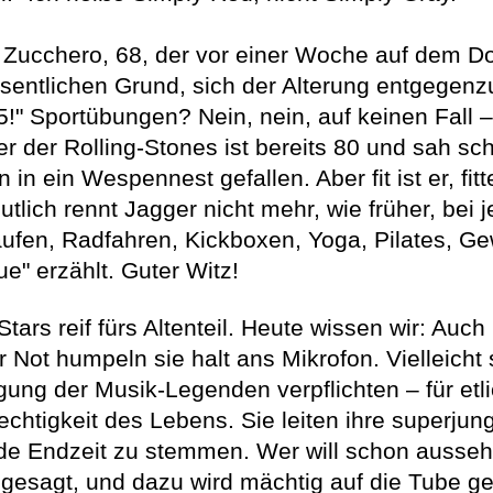
, Zucchero, 68, der vor einer Woche auf dem Do
wesentlichen Grund, sich der Alterung entgegen
5!" Sportübungen? Nein, nein, auf keinen Fall –
nger der Rolling-Stones ist bereits 80 und sah s
 in ein Wespennest gefallen. Aber fit ist er, fit
tlich rennt Jagger nicht mehr, wie früher, bei
Laufen, Radfahren, Kickboxen, Yoga, Pilates, Ge
ue" erzählt. Guter Witz!
Stars reif fürs Altenteil. Heute wissen wir: Auc
 Not humpeln sie halt ans Mikrofon. Vielleic
igung der Musik-Legenden verpflichten – für etl
chtigkeit des Lebens. Sie leiten ihre superjun
nde Endzeit zu stemmen. Wer will schon ausse
ngesagt, und dazu wird mächtig auf die Tube g