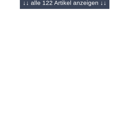
↓↓ alle 122 Artikel anzeigen ↓↓
Echt jetzt! (118)
Lasst doch den Sonntag in Ruhe -
Bemerkungen von Rainer M. Gefeller
REGION - 10.07.2026
Echt jetzt! (117)
Babys, ihr fehlt uns! - Bemerkungen von Rainer
M. Gefeller
REGION - 03.07.2026
Echt jetzt! (116)
Wenn ich König von Deutschland wär' -
Bemerkungen von Rainer M. Gefeller