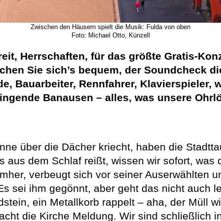
Zwischen den Häusern spielt die Musik: Fulda von oben
Foto: Michael Otto, Künzell
eit, Herrschaften, für das größte Gratis-Konz
achen Sie sich’s bequem, der Soundcheck di
, Bauarbeiter, Rennfahrer, Klavierspieler, 
ingende Banausen – alles, was unsere Ohrlöff
e über die Dächer kriecht, haben die Stadttau
 aus dem Schlaf reißt, wissen wir sofort, was d
umher, verbeugt sich vor seiner Auserwählten un
s sei ihm gegönnt, aber geht das nicht auch le
dstein, ein Metallkorb rappelt – aha, der Müll
acht die Kirche Meldung. Wir sind schließlich i