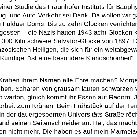
einer Studie des Fraunhofer Instituts für Bauph
g- und Auto-Verkehr sei Dank. Da wollen wir gar
s Fuldaer Doms. Bis zu zehn Glocken verrichten 
ossen – die Nazis hatten 1943 acht Glocken ko
3.000 Kilo schwere Salvator-Glocke von 1897. 
anzösischen Heiligen, die sich für ein weltabg
undige, "ist eine besondere Klangschönheit".
Krähen ihrem Namen alle Ehre machen? Morge
leben. Scharen von grausam lauten schwarzen 
ie warten, gleich kommt ihr Essen auf Rädern:
rbei. Zum Krähen! Beim Frühstück auf der Terra
 in der dauergesperrten Universitäts-Straße rö
mand seinen Seitenschneider an. Hei, das mach
 nicht mehr. Die haben es auf mein Marmelad