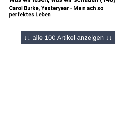
Carol Burke, Yesteryear - Mein ach so
perfektes Leben
↓↓ alle 100 Artikel anzeigen ↓↓
FULDA - 28.06.2026
Was wir lesen, was wir schauen (147)
Susanne Glass/Jenny Havemann, Unser Israel
gibt es nicht mehr
FULDA - 14.06.2026
Was wir lesen, was wir schauen (146)
Ronald Reng, Der deutsche Sommer. Als 2006
plötzlich die Leichtigkeit einzog
FULDA - 31.05.2026