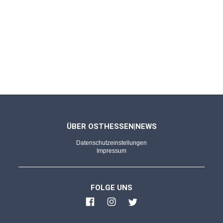
Was wir lesen, was wir schauen (145)
Ludwig Reiners, Der ewige Brunnen – ein
Hausbuch deutscher Dichtung
FULDA - 17.05.2026
Was wir lesen, was wir schauen (144)
Jon Fosse, Morgen und Abend - Im Mahlstrom
des Lebens
ÜBER OSTHESSEN|NEWS
Datenschutzeinstellungen
FULDA - 03.05.2026
Impressum
Was wir lesen, was wir schauen (143)
Susanne Abel, Du musst meine Hand fester
FOLGE UNS
halten, Nr. 143