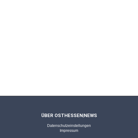
Ronald Reng, Der deutsche Sommer. Als 2006
plötzlich die Leichtigkeit einzog
FULDA - 31.05.2026
Was wir lesen, was wir schauen (145)
Ludwig Reiners, Der ewige Brunnen – ein
Hausbuch deutscher Dichtung
FULDA - 17.05.2026
Was wir lesen, was wir schauen (144)
Jon Fosse, Morgen und Abend - Im Mahlstrom
des Lebens
ÜBER OSTHESSEN|NEWS
Datenschutzeinstellungen
FULDA - 03.05.2026
Impressum