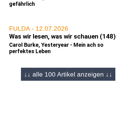
gefährlich
FULDA - 12.07.2026
Was wir lesen, was wir schauen (148)
Carol Burke, Yesteryear - Mein ach so
perfektes Leben
↓↓ alle 100 Artikel anzeigen ↓↓
FULDA - 28.06.2026
Was wir lesen, was wir schauen (147)
Susanne Glass/Jenny Havemann, Unser Israel
gibt es nicht mehr
FULDA - 14.06.2026
Was wir lesen, was wir schauen (146)