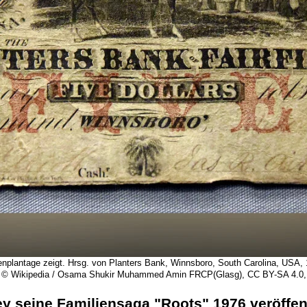
venplantage zeigt. Hrsg. von Planters Bank, Winnsboro, South Carolina, USA,
© Wikipedia / Osama Shukir Muhammed Amin FRCP(Glasg), CC BY-SA 4.0,
ey seine Familiensaga "Roots" 1976 veröffen