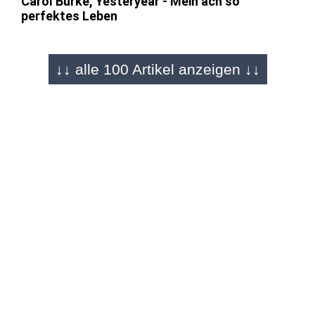
Carol Burke, Yesteryear - Mein ach so
perfektes Leben
↓↓ alle 100 Artikel anzeigen ↓↓
FULDA - 28.06.2026
Was wir lesen, was wir schauen (147)
Susanne Glass/Jenny Havemann, Unser Israel
gibt es nicht mehr
FULDA - 14.06.2026
Was wir lesen, was wir schauen (146)
Ronald Reng, Der deutsche Sommer. Als 2006
plötzlich die Leichtigkeit einzog
FULDA - 31.05.2026
Was wir lesen, was wir schauen (145)