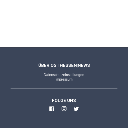
Ludwig Reiners, Der ewige Brunnen – ein
Hausbuch deutscher Dichtung
FULDA - 17.05.2026
Was wir lesen, was wir schauen (144)
Jon Fosse, Morgen und Abend - Im Mahlstrom
des Lebens
ÜBER OSTHESSEN|NEWS
Datenschutzeinstellungen
FULDA - 03.05.2026
Impressum
Was wir lesen, was wir schauen (143)
Susanne Abel, Du musst meine Hand fester
FOLGE UNS
halten, Nr. 143
FULDA - 19.04.2026