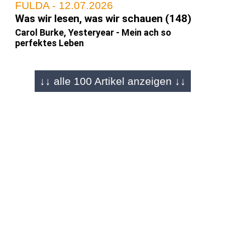
FULDA - 12.07.2026
Was wir lesen, was wir schauen (148)
Carol Burke, Yesteryear - Mein ach so
perfektes Leben
↓↓ alle 100 Artikel anzeigen ↓↓
FULDA - 28.06.2026
Was wir lesen, was wir schauen (147)
Susanne Glass/Jenny Havemann, Unser Israel
gibt es nicht mehr
FULDA - 14.06.2026
Was wir lesen, was wir schauen (146)
Ronald Reng, Der deutsche Sommer. Als 2006
plötzlich die Leichtigkeit einzog