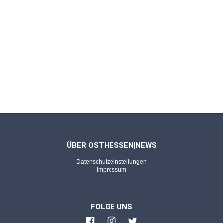
FULDA - 31.05.2026
Was wir lesen, was wir schauen (145)
Ludwig Reiners, Der ewige Brunnen – ein
Hausbuch deutscher Dichtung
FULDA - 17.05.2026
Was wir lesen, was wir schauen (144)
Jon Fosse, Morgen und Abend - Im Mahlstrom
des Lebens
ÜBER OSTHESSEN|NEWS
Datenschutzeinstellungen
FULDA - 03.05.2026
Impressum
Was wir lesen, was wir schauen (143)
Susanne Abel, Du musst meine Hand fester
FOLGE UNS
halten, Nr. 143