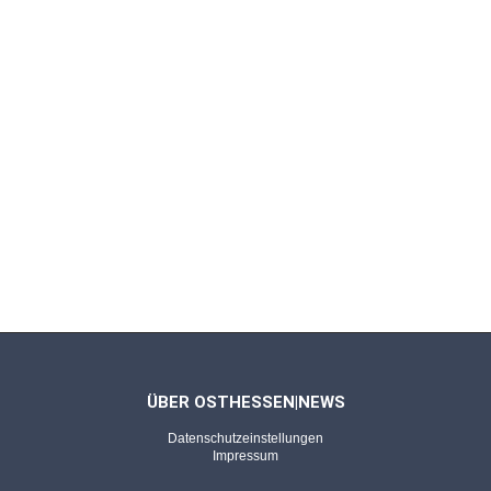
Susanne Glass/Jenny Havemann, Unser Israel
gibt es nicht mehr
FULDA - 14.06.2026
Was wir lesen, was wir schauen (146)
Ronald Reng, Der deutsche Sommer. Als 2006
plötzlich die Leichtigkeit einzog
FULDA - 31.05.2026
Was wir lesen, was wir schauen (145)
Ludwig Reiners, Der ewige Brunnen – ein
Hausbuch deutscher Dichtung
ÜBER OSTHESSEN|NEWS
Datenschutzeinstellungen
FULDA - 17.05.2026
Impressum
Was wir lesen, was wir schauen (144)