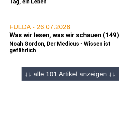
Tag, ein Leben
FULDA - 26.07.2026
Was wir lesen, was wir schauen (149)
Noah Gordon, Der Medicus - Wissen ist
gefährlich
↓↓ alle 101 Artikel anzeigen ↓↓
FULDA - 12.07.2026
Was wir lesen, was wir schauen (148)
Carol Burke, Yesteryear - Mein ach so
perfektes Leben
FULDA - 28.06.2026
Was wir lesen, was wir schauen (147)