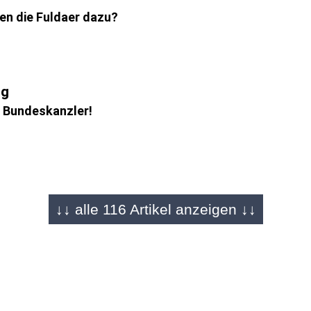
en die Fuldaer dazu?
ng
t Bundeskanzler!
st bei Kanzlerwahl
↓↓ alle 116 Artikel anzeigen ↓↓
und SPD wollen Machtwechsel vollenden