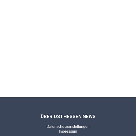
Mehrheit ist knapp
Kanzlerwahl von Merz steht an: Union und SPD
wollen Machtwechsel vollenden
BERLIN/FULDA - 28.04.2025
Im Bildungsministerium
Michael Brand wird Staatssekretär im Bund:
"Das ist eine Ehre"
BERLIN/GELNHAUSEN - 28.04.2025
Gebürtiger Hesse zieht ins
Bundeskabinett
Wolfram Weimer aus dem Main-Kinzig-Kreis
ÜBER OSTHESSEN|NEWS
wird neuer Kulturstaatsminister
Datenschutzeinstellungen
Impressum