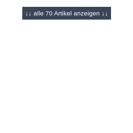
↓↓ alle 70 Artikel anzeigen ↓↓
FULDA - 13.04.2024
LGS hinterlässt Spuren im Stadtbild
Aueweiher entfaltet sein Potenzial -
Spaziergänger genießen die Sonne
FULDA - 12.04.2024
Nach langer Wartezeit!
LGS öffnet Tore am Aueweiher und im Park
überm Engelshaus
FULDA - 09.03.2024
Eine von vier Flächen bislang fertig
LGS-Parkanlagen: Freigabe-Frage als