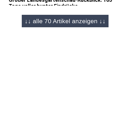
Tage voller bunter Eindrücke
↓↓ alle 70 Artikel anzeigen ↓↓
FULDA - 13.04.2024
LGS hinterlässt Spuren im Stadtbild
Aueweiher entfaltet sein Potenzial -
Spaziergänger genießen die Sonne
FULDA - 12.04.2024
Nach langer Wartezeit!
LGS öffnet Tore am Aueweiher und im Park
überm Engelshaus
FULDA - 09.03.2024
Eine von vier Flächen bislang fertig