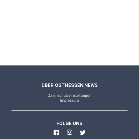
FULDA - 09.03.2024
Eine von vier Flächen bislang fertig
LGS-Parkanlagen: Freigabe-Frage als
Dauerthema - "Arbeiten unter Hochdruck"
FULDA - 08.02.2024
SonnenGarten der LGS offen
Übergabe an die Stadt: Neuer Name lautet
"Garten am Sprengelsrasen"
ÜBER OSTHESSEN|NEWS
Datenschutzeinstellungen
Impressum
FULDA - 17.01.2024
Dauerhaftes Kulinarik-Angebot am
Aueweiher
FOLGE UNS
Gastronomie im Grünen: Stadt erkennt