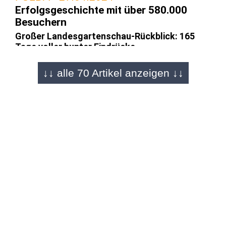
Erfolgsgeschichte mit über 580.000
Besuchern
Großer Landesgartenschau-Rückblick: 165
Tage voller bunter Eindrücke
↓↓ alle 70 Artikel anzeigen ↓↓
FULDA - 13.04.2024
LGS hinterlässt Spuren im Stadtbild
Aueweiher entfaltet sein Potenzial -
Spaziergänger genießen die Sonne
FULDA - 12.04.2024
Nach langer Wartezeit!
LGS öffnet Tore am Aueweiher und im Park
überm Engelshaus