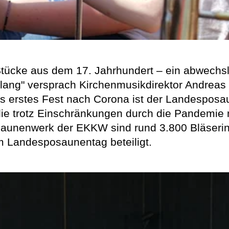
Stücke aus dem 17. Jahrhundert – ein abwech
 Klang" versprach Kirchenmusikdirektor Andrea
ls erstes Fest nach Corona ist der Landespos
ie trotz Einschränkungen durch die Pandemie 
osaunenwerk der EKKW sind rund 3.800 Bläseri
m Landesposaunentag beteiligt.