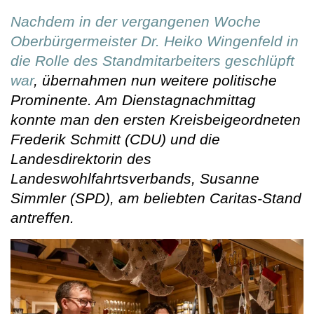
Nachdem in der vergangenen Woche
Oberbürgermeister Dr. Heiko Wingenfeld in
die Rolle des Standmitarbeiters geschlüpft
war
, übernahmen nun weitere politische
Prominente. Am Dienstagnachmittag
konnte man den ersten Kreisbeigeordneten
Frederik Schmitt (CDU) und die
Landesdirektorin des
Landeswohlfahrtsverbands, Susanne
Simmler (SPD), am beliebten Caritas-Stand
antreffen.