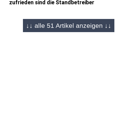
zufrieden sind die Standbetreiber
↓↓ alle 51 Artikel anzeigen ↓↓
FULDA - 22.12.2025
Bildergalerie von Martin Engel
Die Tage sind gezählt: Weihnachtsmarkt wird
überrannt
FULDA - 22.12.2025
"Magic of Christmas"
Magische Momente mit Gerrit Schwendner auf
dem Weihnachtsmarkt
FULDA - 22.12.2025
Aus Fichtenholz und in F-Stimmung