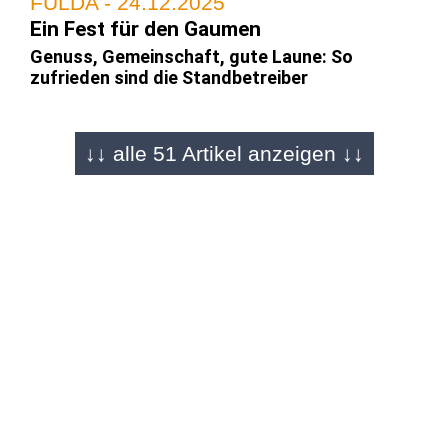
FULDA - 24.12.2025
Ein Fest für den Gaumen
Genuss, Gemeinschaft, gute Laune: So
zufrieden sind die Standbetreiber
↓↓ alle 51 Artikel anzeigen ↓↓
FULDA - 22.12.2025
Bildergalerie von Martin Engel
Die Tage sind gezählt: Weihnachtsmarkt wird
überrannt
FULDA - 22.12.2025
"Magic of Christmas"
Magische Momente mit Gerrit Schwendner auf
dem Weihnachtsmarkt