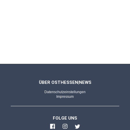
FULDA - 22.12.2025
Aus Fichtenholz und in F-Stimmung
Riesige Alphörner, warme Klänge: Die
Schwarze-Berge-Bläser beim Regio'Markt
FULDA - 20.12.2025
Bilderserie von Kevin Kremer
Zauberhafte Momente: Weihnachtsmarkt lädt
zum gemütlichen Verweilen ein
ÜBER OSTHESSEN|NEWS
Datenschutzeinstellungen
FULDA - 20.12.2025
Impressum
Im Einsatz für unsere Sicherheit
Auf Streife am Weihnachtsmarkt: Taschen-
FOLGE UNS
und Ladendiebe sowie "Selfie-Täter"