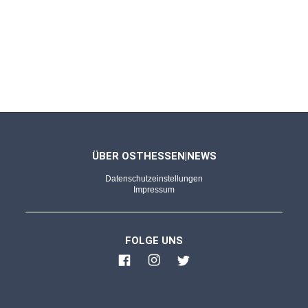
Riesige Alphörner, warme Klänge: Die
Schwarze-Berge-Bläser beim Regio'Markt
FULDA - 20.12.2025
Bilderserie von Kevin Kremer
Zauberhafte Momente: Weihnachtsmarkt lädt
zum gemütlichen Verweilen ein
ÜBER OSTHESSEN|NEWS
Datenschutzeinstellungen
FULDA - 20.12.2025
Impressum
Im Einsatz für unsere Sicherheit
Auf Streife am Weihnachtsmarkt: Taschen-
FOLGE UNS
und Ladendiebe sowie "Selfie-Täter"
FULDA - 20.12.2025