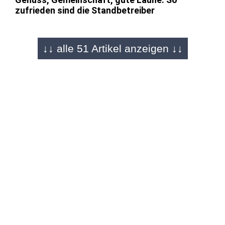
zufrieden sind die Standbetreiber
↓↓ alle 51 Artikel anzeigen ↓↓
FULDA - 22.12.2025
Bildergalerie von Martin Engel
Die Tage sind gezählt: Weihnachtsmarkt wird
überrannt
FULDA - 22.12.2025
"Magic of Christmas"
Magische Momente mit Gerrit Schwendner auf
dem Weihnachtsmarkt
FULDA - 22.12.2025
Aus Fichtenholz und in F-Stimmung