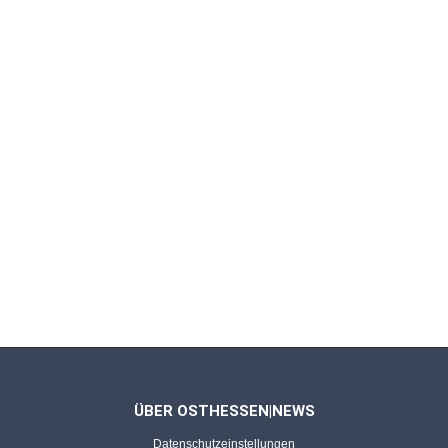
"Magic of Christmas"
Magische Momente mit Gerrit Schwendner auf
dem Weihnachtsmarkt
FULDA - 22.12.2025
Aus Fichtenholz und in F-Stimmung
Riesige Alphörner, warme Klänge: Die
Schwarze-Berge-Bläser beim Regio'Markt
FULDA - 20.12.2025
Bilderserie von Kevin Kremer
Zauberhafte Momente: Weihnachtsmarkt lädt
zum gemütlichen Verweilen ein
ÜBER OSTHESSEN|NEWS
Datenschutzeinstellungen