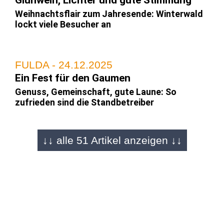
Glühwein, Lichter und gute Stimmung
Weihnachtsflair zum Jahresende: Winterwald
lockt viele Besucher an
FULDA - 24.12.2025
Ein Fest für den Gaumen
Genuss, Gemeinschaft, gute Laune: So
zufrieden sind die Standbetreiber
↓↓ alle 51 Artikel anzeigen ↓↓
FULDA - 22.12.2025
Bildergalerie von Martin Engel
Die Tage sind gezählt: Weihnachtsmarkt wird
überrannt
FULDA - 22.12.2025