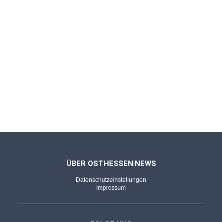
FULDA - 22.12.2025
Aus Fichtenholz und in F-Stimmung
Riesige Alphörner, warme Klänge: Die
Schwarze-Berge-Bläser beim Regio'Markt
FULDA - 20.12.2025
Bilderserie von Kevin Kremer
Zauberhafte Momente: Weihnachtsmarkt lädt
zum gemütlichen Verweilen ein
ÜBER OSTHESSEN|NEWS
Datenschutzeinstellungen
FULDA - 20.12.2025
Impressum
Im Einsatz für unsere Sicherheit
Auf Streife am Weihnachtsmarkt: Taschen-