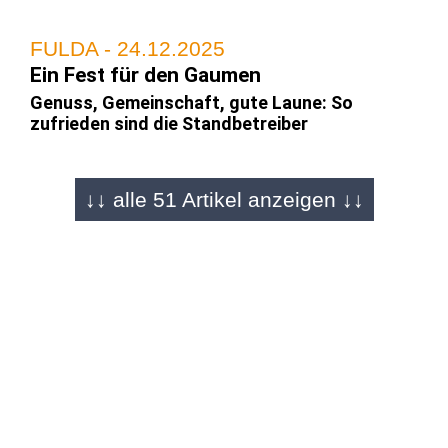
FULDA - 24.12.2025
Ein Fest für den Gaumen
Genuss, Gemeinschaft, gute Laune: So
zufrieden sind die Standbetreiber
↓↓ alle 51 Artikel anzeigen ↓↓
FULDA - 22.12.2025
Bildergalerie von Martin Engel
Die Tage sind gezählt: Weihnachtsmarkt wird
überrannt
FULDA - 22.12.2025
"Magic of Christmas"
Magische Momente mit Gerrit Schwendner auf
dem Weihnachtsmarkt