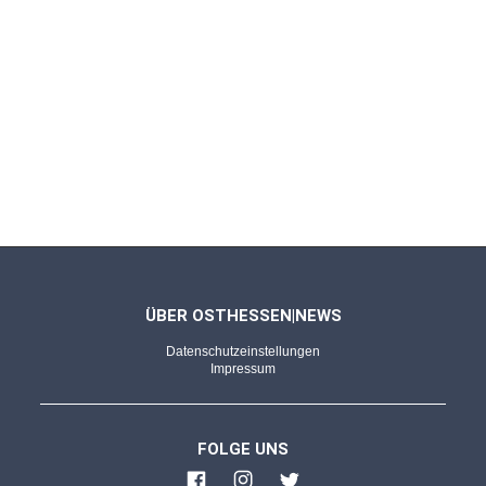
FULDA - 22.12.2025
Aus Fichtenholz und in F-Stimmung
Riesige Alphörner, warme Klänge: Die
Schwarze-Berge-Bläser beim Regio'Markt
FULDA - 20.12.2025
Bilderserie von Kevin Kremer
Zauberhafte Momente: Weihnachtsmarkt lädt
zum gemütlichen Verweilen ein
ÜBER OSTHESSEN|NEWS
Datenschutzeinstellungen
FULDA - 20.12.2025
Impressum
Im Einsatz für unsere Sicherheit
Auf Streife am Weihnachtsmarkt: Taschen-
FOLGE UNS
und Ladendiebe sowie "Selfie-Täter"