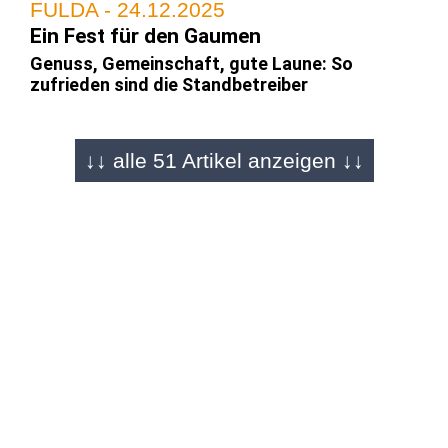
FULDA - 24.12.2025
Ein Fest für den Gaumen
Genuss, Gemeinschaft, gute Laune: So
zufrieden sind die Standbetreiber
↓↓ alle 51 Artikel anzeigen ↓↓
FULDA - 22.12.2025
Bildergalerie von Martin Engel
Die Tage sind gezählt: Weihnachtsmarkt wird
überrannt
FULDA - 22.12.2025
"Magic of Christmas"
Magische Momente mit Gerrit Schwendner auf
dem Weihnachtsmarkt