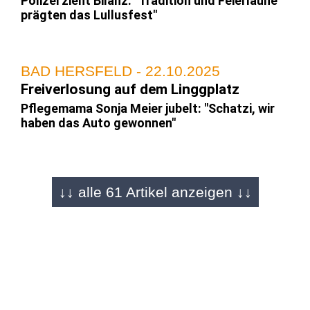
Polizei zieht Bilanz: "Tradition und Feierlaune
prägten das Lullusfest"
BAD HERSFELD - 22.10.2025
Freiverlosung auf dem Linggplatz
Pflegemama Sonja Meier jubelt: "Schatzi, wir
haben das Auto gewonnen"
BAD HERSFELD / FULDA - 22.10.2025
↓↓ alle 61 Artikel anzeigen ↓↓
Wir lieben Lolls einfach
Das war das Lullusfest bei O|N: Über 2.000
Bilder in 60 Artikeln
KOMMENTAR - 21.10.2025
"Eine super Stimmung"