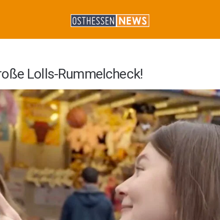
roße Lolls-Rummelcheck!