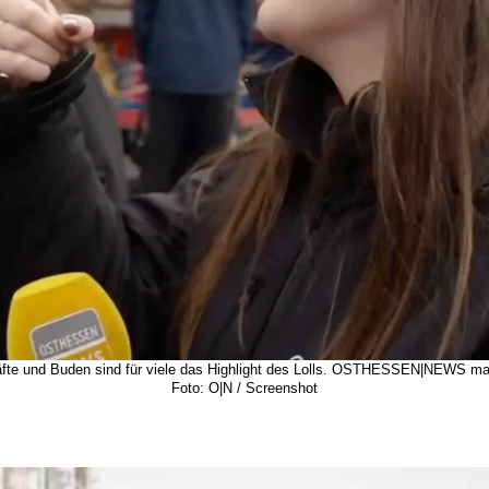
chäfte und Buden sind für viele das Highlight des Lolls. OSTHESSEN|NEWS ma
Foto: O|N / Screenshot