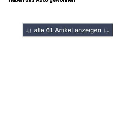
BAD HERSFELD / FULDA - 22.10.2025
↓↓ alle 61 Artikel anzeigen ↓↓
Wir lieben Lolls einfach
Das war das Lullusfest bei O|N: Über 2.000
Bilder in 60 Artikeln
KOMMENTAR - 21.10.2025
"Eine super Stimmung"
Über 500.000 Besucher: Lullusfest zeigt,
warum wir es mehr denn je brauchen!
BAD HERSFELD - 21.10.2025
Einsatzkräfte verhindern Schlimmeres!
Brand am Lullusfest: "Unser Baby" fast