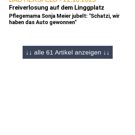
Freiverlosung auf dem Linggplatz
Pflegemama Sonja Meier jubelt: "Schatzi, wir
haben das Auto gewonnen"
BAD HERSFELD / FULDA - 22.10.2025
↓↓ alle 61 Artikel anzeigen ↓↓
Wir lieben Lolls einfach
Das war das Lullusfest bei O|N: Über 2.000
Bilder in 60 Artikeln
KOMMENTAR - 21.10.2025
"Eine super Stimmung"
Über 500.000 Besucher: Lullusfest zeigt,
warum wir es mehr denn je brauchen!