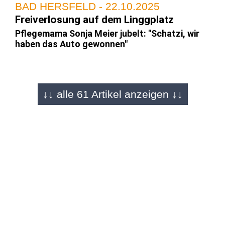
BAD HERSFELD - 22.10.2025
Freiverlosung auf dem Linggplatz
Pflegemama Sonja Meier jubelt: "Schatzi, wir
haben das Auto gewonnen"
BAD HERSFELD / FULDA - 22.10.2025
↓↓ alle 61 Artikel anzeigen ↓↓
Wir lieben Lolls einfach
Das war das Lullusfest bei O|N: Über 2.000
Bilder in 60 Artikeln
KOMMENTAR - 21.10.2025
"Eine super Stimmung"
Über 500.000 Besucher: Lullusfest zeigt,
warum wir es mehr denn je brauchen!