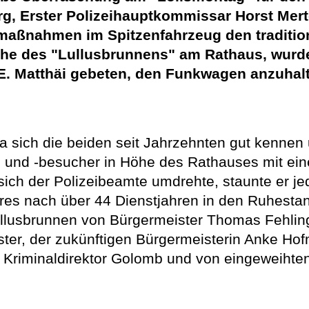
rg, Erster Polizeihauptkommissar Horst Mert
maßnahmen im Spitzenfahrzeug den traditio
Höhe des "Lullusbrunnens" am Rathaus, wur
. Matthäi gebeten, den Funkwagen anzuhalt
a sich die beiden seit Jahrzehnten gut kennen 
und -besucher in Höhe des Rathauses mit eine
ich der Polizeibeamte umdrehte, staunte er jed
res nach über 44 Dienstjahren in den Ruhestan
llusbrunnen von Bürgermeister Thomas Fehling
ter, der zukünftigen Bürgermeisterin Anke Hof
, Kriminaldirektor Golomb und von eingeweihte