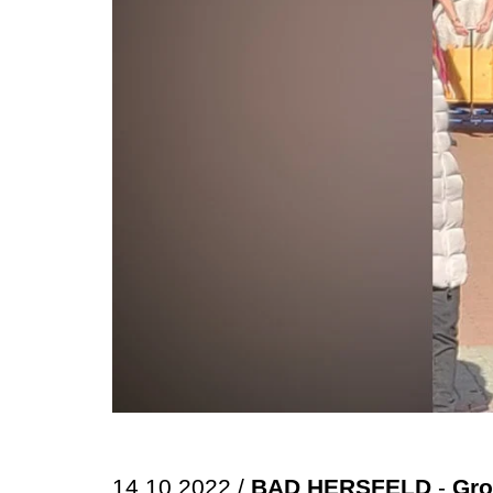
14.10.2022 /
BAD HERSFELD
-
Gro