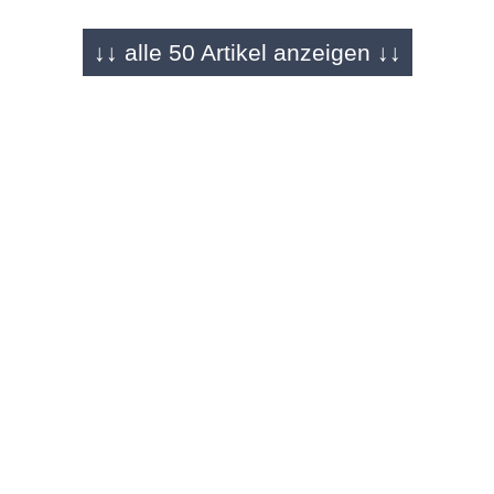
↓↓ alle 50 Artikel anzeigen ↓↓
FULDA - 15.07.2024
EM-Endspiel Spanien - England 2:1 (0:0)
Spanien ist zum vierten Mal Fußball-
Europameister - Oyarzabals Siegtor
SCHMALLENBERG - 12.07.2024
Erwartungen enttäuscht
Veltins: Fußball-EM-Effekt ist für Brauereien
verpufft
DORTMUND - 11.07.2024
England offensiv stark wie lange nicht
«Unglaubliches Gefühl»: Watkins schießt