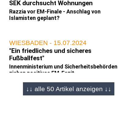
SEK durchsucht Wohnungen
Razzia vor EM-Finale - Anschlag von
Islamisten geplant?
WIESBADEN - 15.07.2024
"Ein friedliches und sicheres
Fußballfest"
Innenministerium und Sicherheitsbehörden
ziehen positives EM-Fazit
↓↓ alle 50 Artikel anzeigen ↓↓
FULDA - 15.07.2024
EM-Endspiel Spanien - England 2:1 (0:0)
Spanien ist zum vierten Mal Fußball-
Europameister - Oyarzabals Siegtor