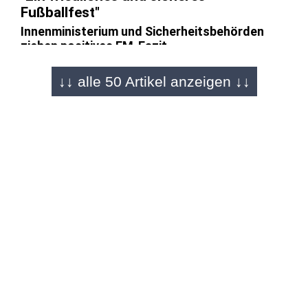
Fußballfest"
Innenministerium und Sicherheitsbehörden
ziehen positives EM-Fazit
↓↓ alle 50 Artikel anzeigen ↓↓
FULDA - 15.07.2024
EM-Endspiel Spanien - England 2:1 (0:0)
Spanien ist zum vierten Mal Fußball-
Europameister - Oyarzabals Siegtor
SCHMALLENBERG - 12.07.2024
Erwartungen enttäuscht
Veltins: Fußball-EM-Effekt ist für Brauereien
verpufft