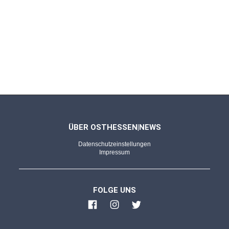
DORTMUND - 11.07.2024
England offensiv stark wie lange nicht
«Unglaubliches Gefühl»: Watkins schießt
England ins Finale
KOMMENTAR - 08.07.2024
Einige Fragen bleiben
Fußball-EM: Deutsches Abschneiden, Fan-
Nähe, alberner Video-Beweis
ÜBER OSTHESSEN|NEWS
Datenschutzeinstellungen
Impressum
FULDA - 06.07.2024
Viertelfinale Deutschland - Spanien 1:2
n.V.
FOLGE UNS
Bitterer und später Schock für DFB-Elf: Merino
köpft die Iberer ins Glück