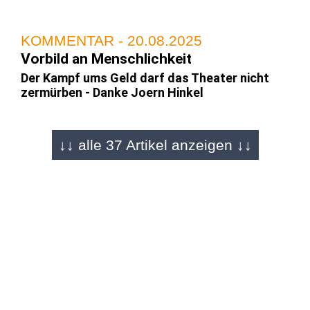
KOMMENTAR - 20.08.2025
Vorbild an Menschlichkeit
Der Kampf ums Geld darf das Theater nicht
zermürben - Danke Joern Hinkel
↓↓ alle 37 Artikel anzeigen ↓↓
BAD HERSFELD - 20.08.2025
Preisträger mit Wut
Was ein Abend in der Stiftsruine: Joern
Hinkels emotionaler Abschied - Bilder
BAD HERSFELD - 19.08.2025
Abschluss der Bad Hersfelder Festspiele
Zum Schluss Emotionen pur - Eindrücke von
Carina Jirsch