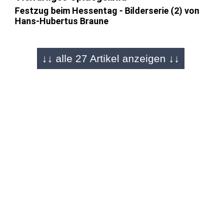
Festzug beim Hessentag - Bilderserie (2) von
Hans-Hubertus Braune
↓↓ alle 27 Artikel anzeigen ↓↓
BAD VILBEL - 23.06.2025
Bilderserie (2) von Hendrik Urbin
"Zehn Tage heimliche Hauptstadt" - Festzug
Höhepunkt beim Hessentag
BAD VILBEL - 23.06.2025
Bilderserie (1) von Hans-Hubertus
Braune
Sonne strahlt mit dem Hessentags-Festzug
um die Wette