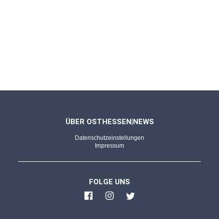
BAD VILBEL/FULDA - 23.06.2025
Wingenfeld und Rhein in großer
Vorfreude
Jetzt wird es ernst! Hessentagsfahne offiziell
in fuldischer Hand - Countdown
BAD VILBEL - 23.06.2025
Fröhliche Stimmung
Wunderbarer Festzug beim Hessentag:
ÜBER OSTHESSEN|NEWS
Bilderserie (1) von Hendrik Urbin
Datenschutzeinstellungen
Impressum
BAD VILBEL - 23.06.2025
Superheißer Sommertag
FOLGE UNS
Hessentags-Finale: Fast 1 Million Besucher
am Hessentag in der Quellenstadt