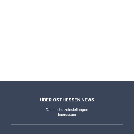
um die Wette
BAD VILBEL/FULDA - 23.06.2025
Wingenfeld und Rhein in großer
Vorfreude
Jetzt wird es ernst! Hessentagsfahne offiziell
in fuldischer Hand - Countdown
BAD VILBEL - 23.06.2025
Das 62. Landesfest - die Bilanz
Fröhliche Stimmung trotz der Hitze: Festzug
ÜBER OSTHESSEN|NEWS
begeistert beim Hessentag-Finale
Datenschutzeinstellungen
Impressum
BAD VILBEL - 23.06.2025