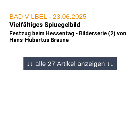
BAD VILBEL - 23.06.2025
Vielfältiges Spiuegelbild
Festzug beim Hessentag - Bilderserie (2) von
Hans-Hubertus Braune
↓↓ alle 27 Artikel anzeigen ↓↓
BAD VILBEL - 23.06.2025
Bilderserie (2) von Hendrik Urbin
"Zehn Tage heimliche Hauptstadt" - Festzug
Höhepunkt beim Hessentag
BAD VILBEL - 23.06.2025
Bilderserie (1) von Hans-Hubertus
Braune
Sonne strahlt mit dem Hessentags-Festzug