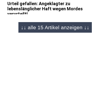
Urteil gefallen: Angeklagter zu
lebenslänglicher Haft wegen Mordes
verurteilt!
↓↓ alle 15 Artikel anzeigen ↓↓
FULDA - 30.05.2026
Angeklagter will "einiges geraderücken"
Doppelmord oder Notwehr? - Sechs Stunden
Plädoyers im Richelsdorf-Prozess
FULDA - 16.04.2026
Handelte der Angeklagte aus Habgier?
Gutachten im Doppelmordprozess von
Richelsdorf - Urteil folgt nächste Woche