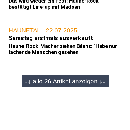
Das wird wieder ein Fest: Haune-Rock
bestätigt Line-up mit Madsen
HAUNETAL - 22.07.2025
Samstag erstmals ausverkauft
Haune-Rock-Macher ziehen Bilanz: "Habe nur
lachende Menschen gesehen"
HAUNETAL - 21.07.2025
↓↓ alle 26 Artikel anzeigen ↓↓
Bilderserie (2) von Carina Jirsch
Veranstalter glücklich: Das Haune-Rock-
Festival ist erstmals ausverkauft
HAUNETAL - 21.07.2025
Traumwetter und viele Leute