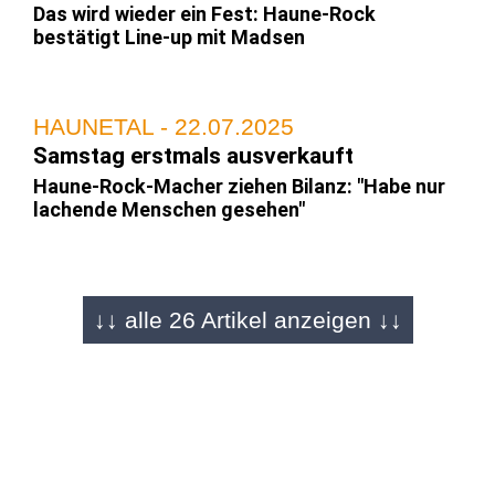
Das wird wieder ein Fest: Haune-Rock
bestätigt Line-up mit Madsen
HAUNETAL - 22.07.2025
Samstag erstmals ausverkauft
Haune-Rock-Macher ziehen Bilanz: "Habe nur
lachende Menschen gesehen"
HAUNETAL - 21.07.2025
↓↓ alle 26 Artikel anzeigen ↓↓
Bilderserie (2) von Carina Jirsch
Veranstalter glücklich: Das Haune-Rock-
Festival ist erstmals ausverkauft
HAUNETAL - 21.07.2025